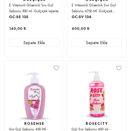
E Vitaminli Gliserinli Sıvı Gül
E Vitaminli Gliserinli Sıvı Gül
Sabunu 500 ml -Gülçiçek Isparta
Sabunu 4750 Ml -Gülçiçek
GC-SS 135
GC-SV 136
Isparta
140,00 ₺
600,00 ₺
Sepete Ekle
Sepete Ekle
ROSENSE
ROSECITY
Sıvı Gül Sabunu 450 Ml -
Gül Sıvı Sabunu 400 ml -