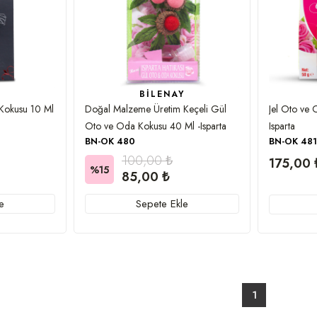
Y
BILENAY
Kokusu 10 Ml
Doğal Malzeme Üretim Keçeli Gül
Jel Oto ve
Oto ve Oda Kokusu 40 Ml -Isparta
Isparta
BN-OK 480
BN-OK 481
100,00 ₺
175,00 
%15
85,00 ₺
e
Sepete Ekle
1