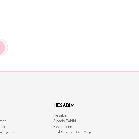
HESABIM
Hesabım
mat
Sipariş Takibi
nlik
Favorilerim
özleşmesi
Gül Suyu ve Gül Yağı