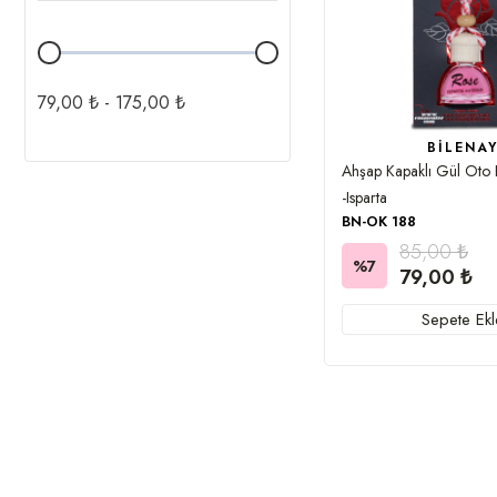
79,00 ₺ - 175,00 ₺
BILENA
Ahşap Kapaklı Gül Oto 
-Isparta
BN-OK 188
85,00 ₺
%7
79,00 ₺
Sepete Ekl