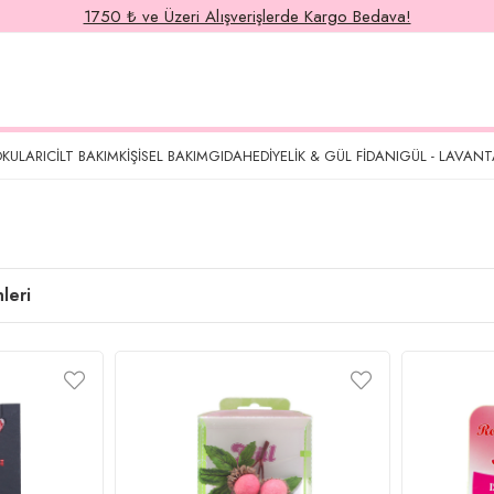
1750 ₺ ve Üzeri Alışverişlerde Kargo Bedava!
KULARI
CILT BAKIM
KIŞISEL BAKIM
GIDA
HEDIYELIK & GÜL FIDANI
GÜL - LAVANT