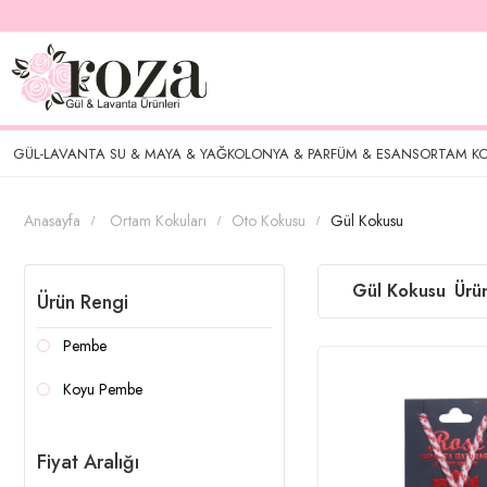
GÜL-LAVANTA SU & MAYA & YAĞ
KOLONYA & PARFÜM & ESANS
ORTAM KO
Anasayfa
Ortam Kokuları
Oto Kokusu
Gül Kokusu
Gül Kokusu
Ürün Rengi
Pembe
Koyu Pembe
Fiyat Aralığı